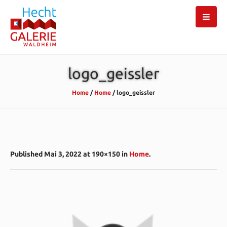
logo_geissler
Home
/
Home
/
logo_geissler
Published
Mai 3, 2022
at 190×150 in
Home
.